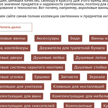
дей, ценящих качество, свободу и красоту. Для этого бренд а
е значение придается и надежности сантехники, поэтому дл
ование и технологии. Вот почему, например, акриловые ванны 
ем сайте самая полная коллекция сантехники и предметов ин
Читать далее
ловые ванны
Аксессуары
Биде
Ванны и
а, контейнеры
Держатели для туалетной бумаги
евые двери
Душевые лейки
Душевые лотки
вые системы скрытого монтажа
Душевые стойки
вые уголки
Ершики
Запчасти
Зеркала
алляции для унитазов
Клавиши для инсталляций
лектующие для ванн
Комплектующие для мебел
лектующие для смесителей
Композитные
К