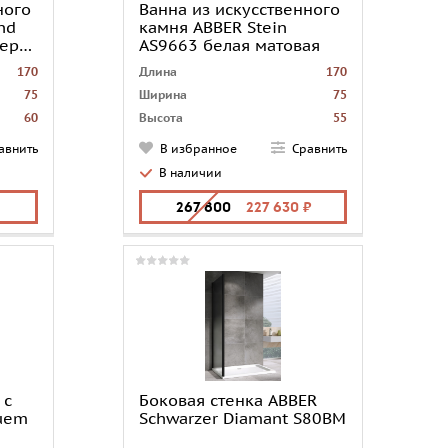
ного
Ванна из искусственного
nd
камня ABBER Stein
ерая
AS9663 белая матовая
170
Длина
170
75
Ширина
75
60
Высота
55
46
Глубина
43
авнить
В избранное
Сравнить
tmund
Коллекция
Stein
В наличии
вка не
Смеситель
установка не
отрена
предусмотрена
267 800
227 630
рмания
Диаметр сливного отверстия
5
центру
Страна
Германия
 с
Боковая стенка ABBER
uem
Schwarzer Diamant S80BM