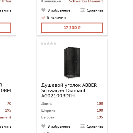
 Offen
Коллекция
Schwarzer Diamant
рмания
Страна
Германия
авнить
В избранное
Сравнить
в угол
Монтаж
в угол
В наличии
1
Количество грузовых
1
место
мест
место
17 200
ствуют
Доводчики
отсутствуют
ородка
Форма
перегородка
R
Душевой уголок ABBER
S70BM
Schwarzer Diamant
AG02100BDTH
70
Длина
100
195
Ширина
100
iamant
Высота
195
рмания
Коллекция
Schwarzer Diamant
авнить
В избранное
Сравнить
в угол
Страна
Германия