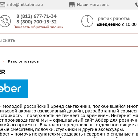
info@hitkabina.ru
Наши магазины
8 (812) 677-71-34
График работы:
8 (800) 700-15-52
Ежедневно
с 10:00
Заказать обратный звонок
Каталог товаров
ER
– молодой российский бренд сантехники, полюбившейся многи
итьевой акрил; эксклюзивный дизайн, разработанный совмест
стойкость – поверхность не темнеет со временем. Интернет-ма
от производителя! Мы – официальный сайт Аббер для розничн
кий ассортимент. В каталоге представлены отдельностоящие 
ные смесители, полочки, стульчики и другие аксессуары.
bber – помочь покупателям создавать невероятно стильные и