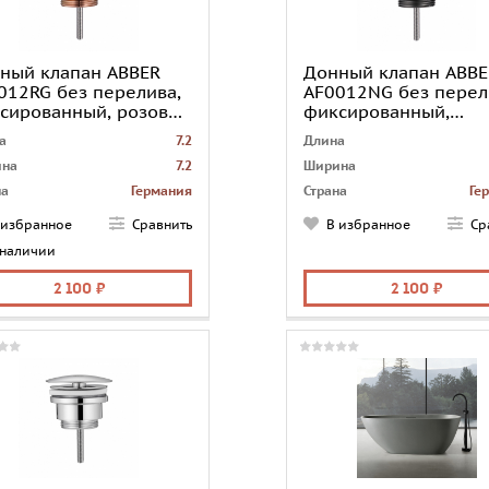
ный клапан ABBER
Донный клапан ABBE
012RG без перелива,
AF0012NG без перел
сированный, розовое
фиксированный,
ото
оружейная сталь
а
7.2
Длина
на
7.2
Ширина
на
Германия
Страна
Ге
ема клик-клак
отсутствует
Система клик-клак
отсут
 избранное
Сравнить
В избранное
Ср
чество грузовых
1
Количество грузовых
 наличии
место
мест
донный клапан
Тип
донный 
2 100
2 100
ачение
для раковины
Назначение
для ра
риал
латунь
Материал