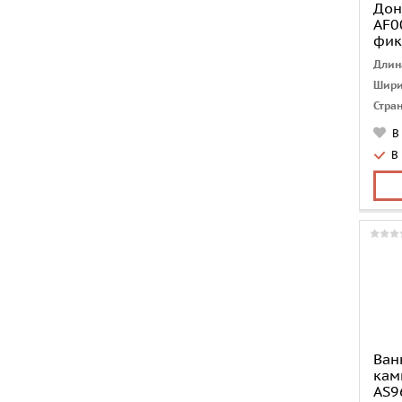
Дон
AF0
фик
Длин
Шири
Стра
Сист
В
Коли
В
мест
Тип
Назн
Мате
Ван
кам
AS9