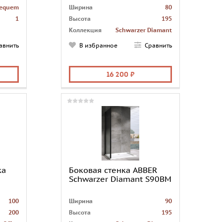
equem
Ширина
80
1
Высота
195
Коллекция
Schwarzer Diamant
Страна
Германия
авнить
В избранное
Сравнить
Монтаж
в угол
Количество грузовых
1
мест
место
16 200
Доводчики
отсутствуют
Форма
перегородка
ка
Боковая стенка ABBER
Schwarzer Diamant S90BM
100
Ширина
90
200
Высота
195