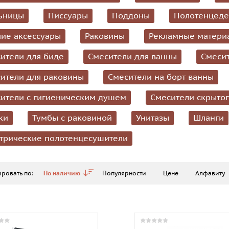
ьницы
Писсуары
Поддоны
Полотенцеде
ие аксессуары
Раковины
Рекламные матери
ители для биде
Смесители для ванны
Смесит
ители для раковины
Смесители на борт ванны
ители с гигиеническим душем
Смесители скрыто
ки
Тумбы с раковиной
Унитазы
Шланги
трические полотенцесушители
ровать по:
По наличию
Популярности
Цене
Алфавиту