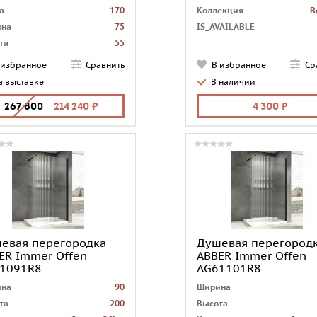
а
170
Коллекция
B
на
75
IS_AVAILABLE
та
55
ина
43
 избранное
Сравнить
В избранное
Ср
екция
Stein
а выставке
В наличии
итель
установка не
предусмотрена
267 800
214 240
4 300
етр сливного отверстия
5
на
Германия
евая перегородка
Душевая перегород
ER Immer Offen
ABBER Immer Offen
1091R8
AG61101R8
на
90
Ширина
та
200
Высота