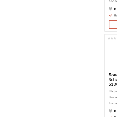
Колл
Стра
В
Монт
Н
Коли
мест
Дово
Форм
Бок
Sch
S10
Шири
Высо
Колл
Стра
В
Монт