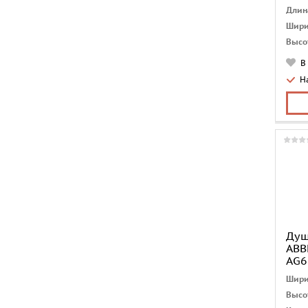
Длин
Шири
Высо
Глуб
В
Колл
Н
Смес
Диам
Стра
Душ
ABB
AG6
Шири
Высо