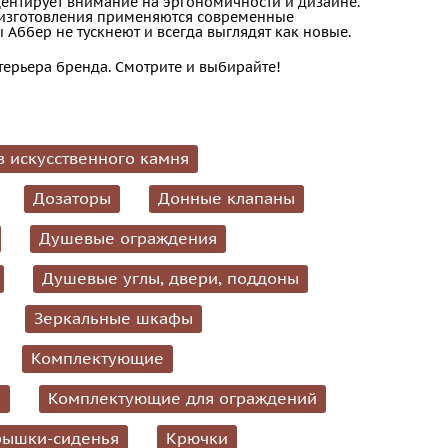
кцентирует внимание на эргономичности и дизайне.
я изготовления применяются современные
Аббер не тускнеют и всегда выглядят как новые.
терьера бренда. Смотрите и выбирайте!
з искусственного камня
Дозаторы
Донные клапаны
Душевые ограждения
Душевые углы, двери, поддоны
Зеркальные шкафы
Комплектующие
и
Комплектующие для ограждений
рышки-сиденья
Крючки