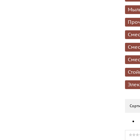
Мыл
Проч
Смес
Смес
Смес
Стой
Элек
Сорти