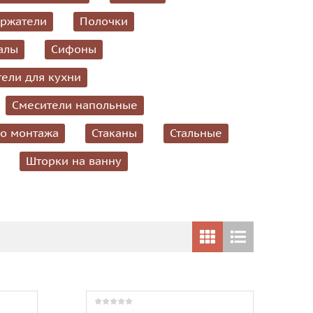
ржатели
Полочки
алы
Сифоны
ели для кухни
Смесители напольные
го монтажа
Стаканы
Стальные
Шторки на ванну