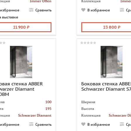
екция
Immer Offen
Коллекция
Immer
на
Германия
Страна
Ге
 избранное
Сравнить
В избранное
Ср
аж
в угол
Монтаж
а выставке
чество грузовых
1
Количество грузовых
место
мест
21 900
23 800
дчики
отсутствуют
Доводчики
отсут
а
перегородка
Форма
перег
овая стенка ABBER
Боковая стенка ABBE
warzer Diamant
Schwarzer Diamant 
0BM
на
100
Ширина
та
195
Высота
екция
Schwarzer Diamant
Коллекция
Schwarzer D
на
Германия
Страна
Ге
 избранное
Сравнить
В избранное
Ср
аж
в угол
Монтаж