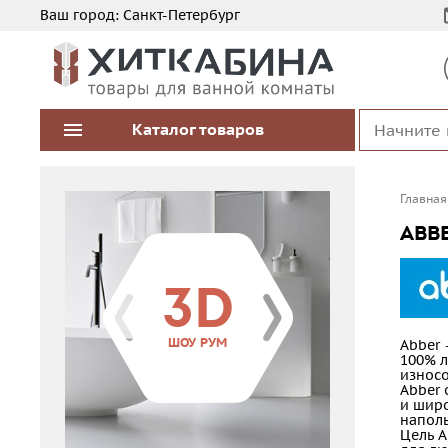
Ваш город:
Санкт-Петербург
Каталог
товаров
Главная
ABB
3D
ШОУ РУМ
Abber 
100% л
износо
Abber 
и широ
наполь
Цель A