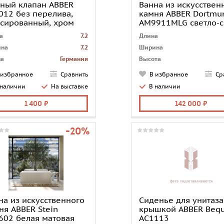
ный клапан ABBER
Ванна из искусствен
012 без перелива,
камня ABBER Dortmu
сированный, хром
AM9911MLG светло-с
матовая
а
7.2
Длина
на
7.2
Ширина
на
Германия
Высота
ема клик-клак
отсутствует
Глубина
 избранное
Сравнить
В избранное
Ср
чество грузовых
1
Коллекция
Dor
 наличии
На выставке
В наличии
место
Смеситель
устано
донный клапан
предусм
1 400
142 000
ачение
для раковины
Страна
Ге
риал
латунь
Расположение слива
по 
-20%
на из искусственного
Сиденье для унитаза
ня ABBER Stein
крышкой ABBER Beq
602 белая матовая
AC1113