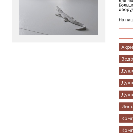
для лю
Большо
оборуд
На наш
Акри
Ведр
Душ
Душе
Душе
Инст
Комп
Комп