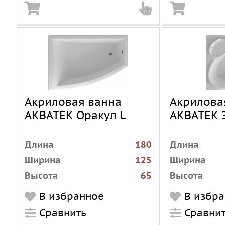
Акриловая ванна
Акрилова
АКВАТЕК Оракул L
АКВАТЕК 
Длина
180
Длина
Ширина
125
Ширина
Высота
65
Высота
Установка
пристенная
Установка
В избранное
В избр
Форма
угловая
Форма
Сравнить
Сравни
асимметричная
Материал