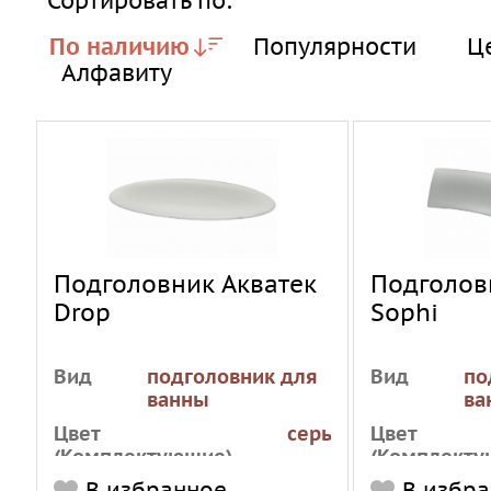
Сортировать по:
По наличию
Популярности
Ц
Алфавиту
Подголовник Акватек
Подголов
Drop
Sophi
Вид
подголовник для
Вид
по
ванны
ва
Цвет
серый
Цвет
(Комплектующие)
(Комплекту
В избранное
В избр
Материал
полиуретан
Материал