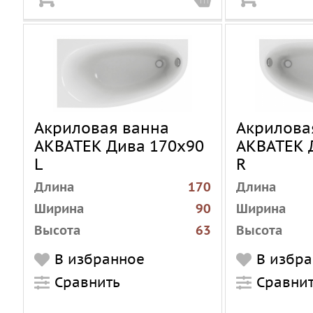
Акриловая ванна
Акрилова
АКВАТЕК Дива 170х90
АКВАТЕК 
L
R
Длина
170
Длина
Ширина
90
Ширина
Высота
63
Высота
Установка
пристенная
Установка
В избранное
В избр
Форма
угловая
Форма
Сравнить
Сравни
асимметричная
Материал
акрил
Материал