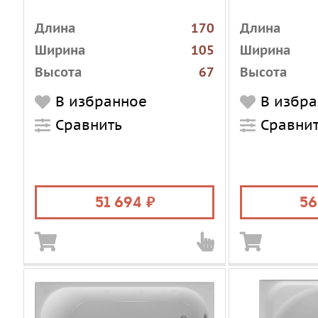
Длина
170
Длина
Ширина
105
Ширина
Высота
67
Высота
Установка
пристенная
Установка
В избранное
В избр
Форма
угловая
Форма
Сравнить
Сравни
асимметричная
Материал
Материал
акрил
Цвет
Цвет
белый
Объем, л
Объем, л
270
51 694
56