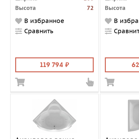
Высота
72
Высота
Установка
отдельностоящая
Установка
В избранное
В избр
Форма
круглая
Форма
Сравнить
Сравни
Материал
акрил
Материал
Цвет
белый
Цвет
Объем, л
690
Объем, л
119 794
62