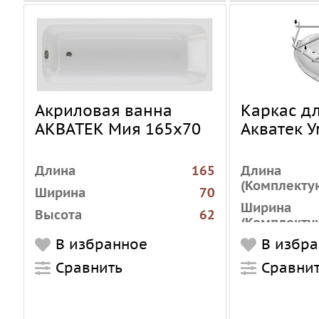
Акриловая ванна
Каркас д
АКВАТЕК Мия 165х70
Акватек У
Длина
165
Длина
(Комплекту
Ширина
70
Ширина
Высота
62
(Комплекту
Установка
пристенная
В избранное
В избр
Вид
к
Форма
прямоугольная
Сравнить
Материал
Сравни
Материал
акрил
(Комплекту
Цвет
белый