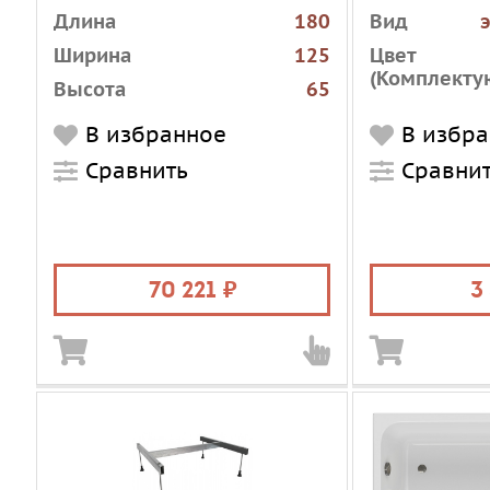
Длина
180
Вид
Ширина
125
Цвет
(Комплекту
Высота
65
Глубина
47
В избранное
В избр
Установка
пристенная
Сравнить
Сравни
Форма
угловая
асимметричная
Материал
акрил
Цвет
белый
70 221
3