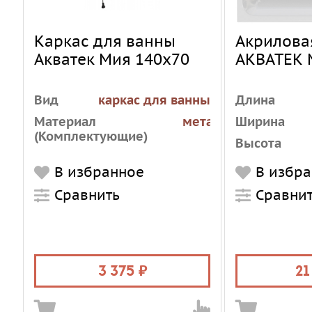
Каркас для ванны
Акрилова
Акватек Мия 140х70
АКВАТЕК 
Вид
каркас для ванны
Длина
Материал
металл
Ширина
(Комплектующие)
Высота
Установка
В избранное
В избр
Форма
Сравнить
Сравни
Материал
Цвет
Объем, л
3 375
21