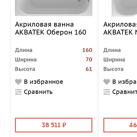
Акриловая ванна
Акрилова
АКВАТЕК Оберон 160
АКВАТЕК 
Длина
160
Длина
Ширина
70
Ширина
Высота
61
Высота
Установка
пристенная
Установка
В избранное
В избр
Форма
прямоугольная
Форма
Сравнить
Сравни
Материал
акрил
Материал
Цвет
белый
Цвет
Объем, л
195
Объем, л
38 511
46