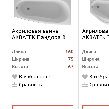
Акриловая ванна
Акрилова
АКВАТЕК Пандора R
АКВАТЕК 
Длина
160
Длина
Ширина
75
Ширина
Высота
67
Высота
Установка
пристенная
Установка
В избранное
В избр
Форма
угловая
Форма
Сравнить
Сравни
асимметричная
Материал
акрил
Материал
Цвет
белый
Цвет