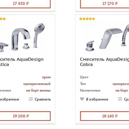
в
традиционный
Излив
кас
17 430
17 170
ь
современный
Стиль
совре
ситель AquaDesign
Смеситель AquaDesi
stica
Cobra
хром
Цвет
однорычажный
Тип
однорыч
ачение
на борт ванны
Назначение
на борт
чество монтажных
4
Количество монтажных
 избранное
Сравнить
В избранное
Ср
рстий
отверстий
а
есть
Лейка
в
каскадный
Излив
кас
19 200
18 140
ь
современный
Стиль
совре