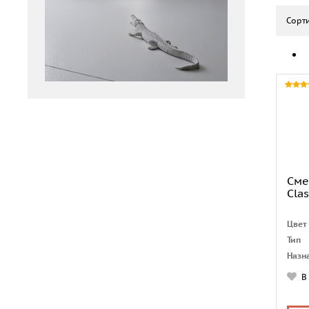
Сорти
Сме
Clas
Цвет
Тип
Назн
Коли
В
отве
Лейк