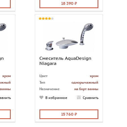
кадный
Излив
каскадный
18 390
менный
Стиль
современный
gn
Смеситель AquaDesign
Niagara
хром
Цвет
хром
ажный
Тип
однорычажный
 ванны
Назначение
на борт ванны
3
Количество монтажных
3
авнить
В избранное
Сравнить
отверстий
есть
Лейка
есть
кадный
Излив
каскадный
15 760
менный
Стиль
современный