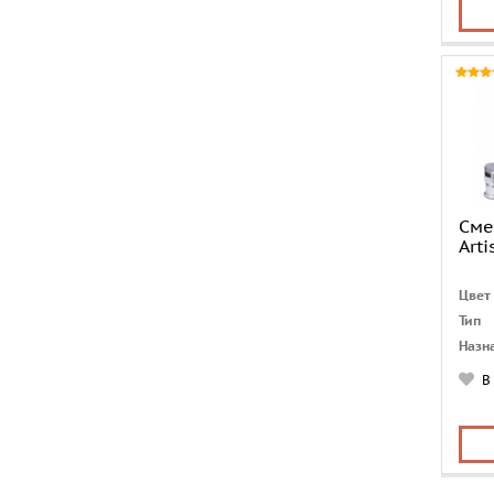
Изли
Стил
Сме
Arti
Цвет
Тип
Назн
Коли
В
отве
Лейк
Изли
Стил