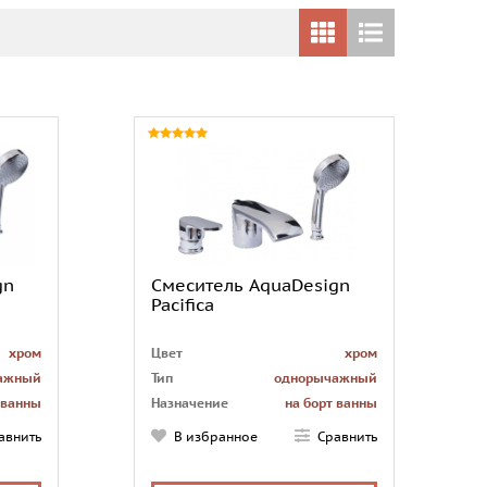
gn
Смеситель AquaDesign
Pacifica
хром
Цвет
хром
ажный
Тип
однорычажный
 ванны
Назначение
на борт ванны
3
Количество монтажных
3
авнить
В избранное
Сравнить
отверстий
есть
Лейка
есть