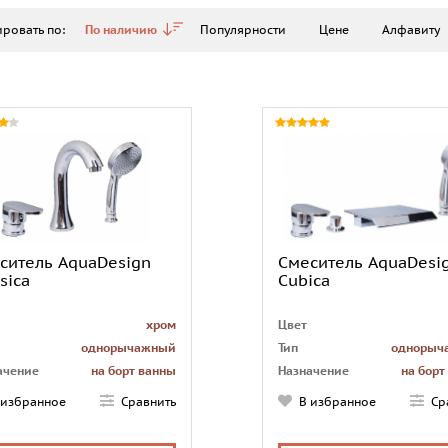
ровать по:
По наличию
Популярности
Цене
Алфавиту
ситель AquaDesign
Смеситель AquaDesi
sica
Cubica
хром
Цвет
однорычажный
Тип
однорыч
ачение
на борт ванны
Назначение
на борт
чество монтажных
3
Количество монтажных
 избранное
Сравнить
В избранное
Ср
рстий
отверстий
а
есть
Лейка