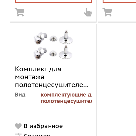
Комплект для
монтажа
полотенцесушителей
TERA Стандарт К-01
Вид
комплектующие для
полотенцесушителей
В избранное