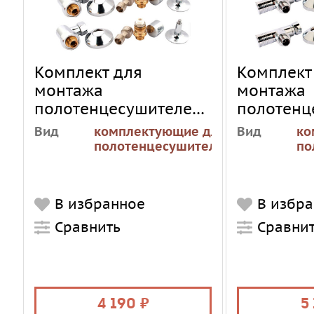
Комплект для
Комплект
монтажа
монтажа
полотенцесушителей
полотенц
TERA Универсал К-02
TERA Люк
Вид
комплектующие для
Вид
ко
полотенцесушителей
по
В избранное
В избр
Сравнить
Сравни
4 190
5