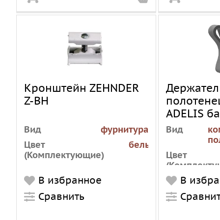
Кронштейн ZEHNDER
Держател
Z-BH
полотенец
ADELIS б
черный
Вид
фурнитура
Вид
ко
по
Цвет
белый
(Комплектующие)
Цвет
(Комплекту
В избранное
В избр
Модификац
Сравнить
Сравни