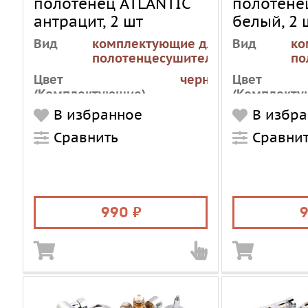
полотенец ATLANTIC
полотене
антрацит, 2 шт
белый, 2 
Вид
комплектующие для
Вид
ко
полотенцесушителей
по
Цвет
черный
Цвет
(Комплектующие)
(Комплекту
В избранное
В избр
Модификация
универсальная
Модификац
Сравнить
Сравни
990