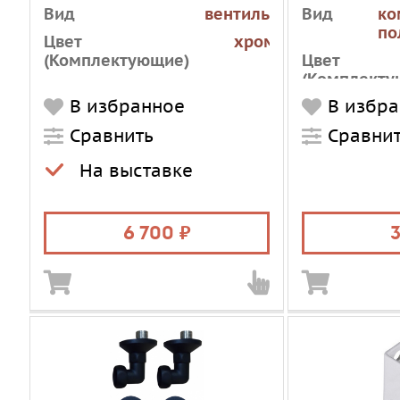
хром/черный
LUX-101S
Вид
вентиль
Вид
ко
по
Цвет
хром
(Комплектующие)
Цвет
(Комплекту
IS_AVAILABLE
1
В избранное
В избр
Материал
(Комплекту
Сравнить
Сравни
На выставке
6 700