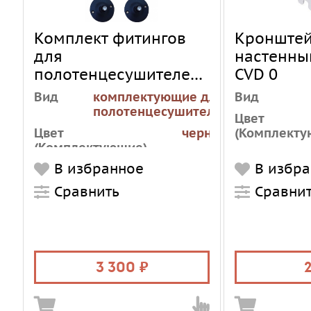
Комплект фитингов
Кронште
для
настенны
полотенцесушителей
CVD 0
INDIGO K-3 чёрный
Вид
комплектующие для
Вид
муар
полотенцесушителей
Цвет
Цвет
черный
(Комплекту
(Комплектующие)
В избранное
В избр
Сравнить
Сравни
3 300