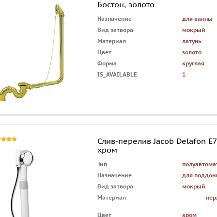
Бостон, золото
Назначение
для ванны
Вид затвора
мокрый
Материал
латунь
Цвет
золото
Форма
круглая
IS_AVAILABLE
1
Слив-перелив Jacob Delafon E
хром
Тип
полуавтома
Назначение
для поддон
Вид затвора
мокрый
Материал
нер
Цвет
хром