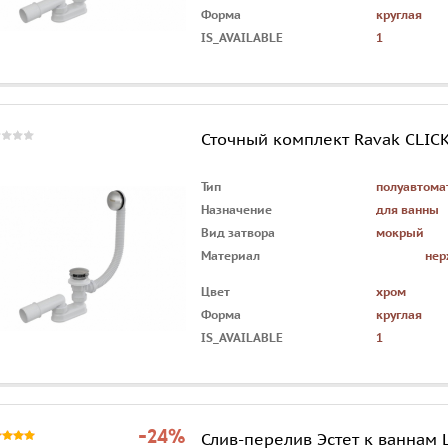
Форма
круглая
IS_AVAILABLE
1
Сточный комплект Ravak CLIC
Тип
полуавтома
Назначение
для ванны
Вид затвора
мокрый
Материал
нер
Цвет
хром
Форма
круглая
IS_AVAILABLE
1
-24%
Слив-перелив Эстет к ваннам 