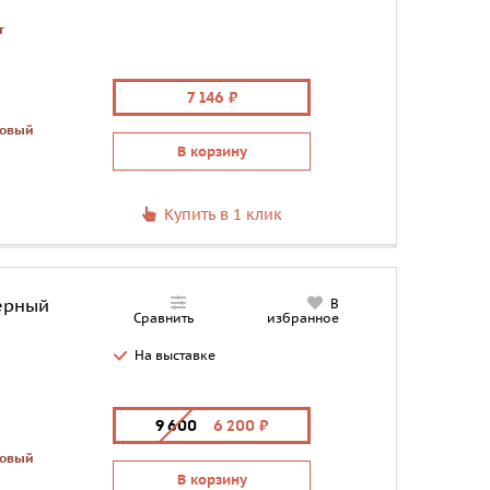
т
7 146
товый
В корзину
Купить в 1 клик
ерный
В
Сравнить
избранное
На выставке
9 600
6 200
товый
В корзину