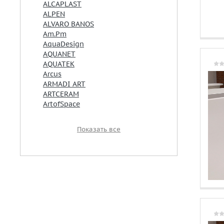
ALCAPLAST
ALPEN
ALVARO BANOS
Am.Pm
AquaDesign
AQUANET
AQUATEK
Arcus
ARMADI ART
ARTCERAM
ArtofSpace
Показать все