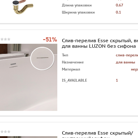
Длина упаковки
0.67
Ширина упаковки
0.1
-51%
Слив-перелив Esse скрытый, 
для ванны LUZON без сифона
Тип
слив-перел
Назначение
для ванны
Материал
нер
IS_AVAILABLE
1
Слив-перелив Esse скрытый/