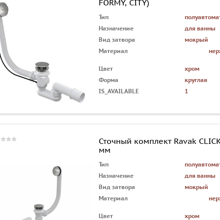
FORMY, CITY)
Тип
полуавтома
Назначение
для ванны
Вид затвора
мокрый
Материал
нер
Цвет
хром
Форма
круглая
IS_AVAILABLE
1
Сточный комплект Ravak CLIC
мм
Тип
полуавтома
Назначение
для ванны
Вид затвора
мокрый
Материал
нер
Цвет
хром