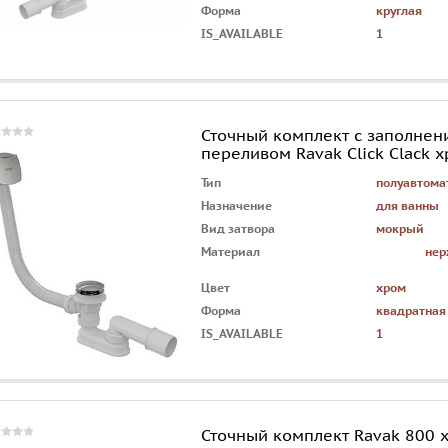
Форма
круглая
IS_AVAILABLE
1
Сточный комплект с заполнен
переливом Ravak Click Clack 
(квадратный)
Тип
полуавтома
Назначение
для ванны
Вид затвора
мокрый
Материал
нер
Цвет
хром
Форма
квадратная
IS_AVAILABLE
1
Сточный комплект Ravak 800 х