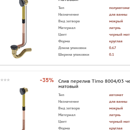
Тип
полуавтома
Назначение
для ванны
Вид затвора
мокрый
Материал
латунь
Цвет
черный ма
Форма
круглая
Длина упаковки
0.67
Ширина упаковки
0.1
-35%
Слив перелив Timo 8004/03 ч
матовый
Тип
автомат
Назначение
для ванны
Вид затвора
мокрый
Материал
латунь
Цвет
черный ма
Форма
круглая