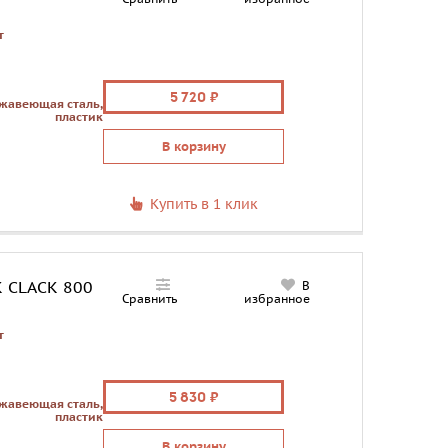
т
5 720
жавеющая сталь,
пластик
В корзину
Купить в 1 клик
K CLACK 800
В
Сравнить
избранное
т
5 830
жавеющая сталь,
пластик
В корзину