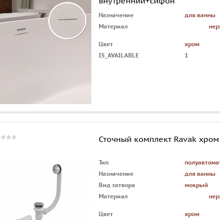
внутренний+сифон
Назначение
для ванны
Материал
нер
Цвет
хром
IS_AVAILABLE
1
Сточный комплект Ravak хром
Тип
полуавтома
Назначение
для ванны
Вид затвора
мокрый
Материал
нер
Цвет
хром