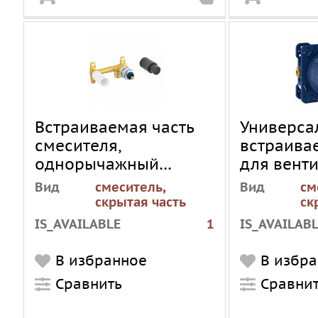
Встраиваемая часть
Универса
смесителя,
встраива
однорычажный
для венти
GROHE 32635000
смесител
Вид
смеситель,
Вид
см
термоста
скрытая часть
ск
смесител
IS_AVAILABLE
1
IS_AVAILAB
SmartCon
Rapido S
В избранное
В избр
35600000
Сравнить
Сравни