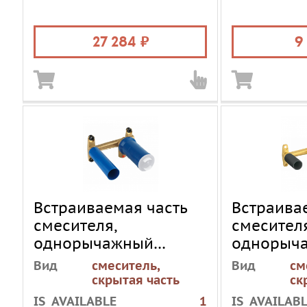
27 284
9
Встраиваемая часть
Встраива
смесителя,
смесителя
однорычажный
однорыч
GROHE 23571000
GROHE 23
Вид
смеситель,
Вид
см
скрытая часть
ск
IS_AVAILABLE
1
IS_AVAILAB