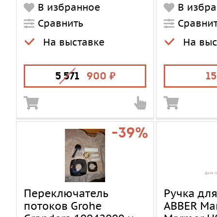
В избранное
В избр
(Комплектующие)
(Комплекту
Излив
Сравнить
без излива
Излив
Сравни
IS_AVAILABLE
1
IS_AVAILAB
На выставке
На выс
5 571
900
15
-39%
Переключатель
Ручка дл
потоков Grohe
ABBER Ma