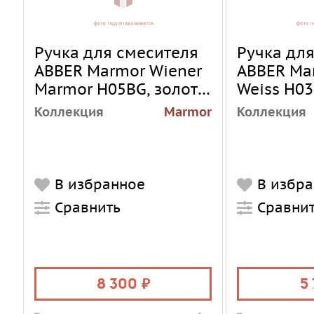
Ручка для смесителя
Ручка дл
ABBER Marmor Wiener
ABBER Mar
Marmor H05BG, золото
Weiss H0
брашированное
оружейна
Коллекция
Marmor
Коллекция
браширо
В избранное
В избр
Сравнить
Сравни
8 300
5