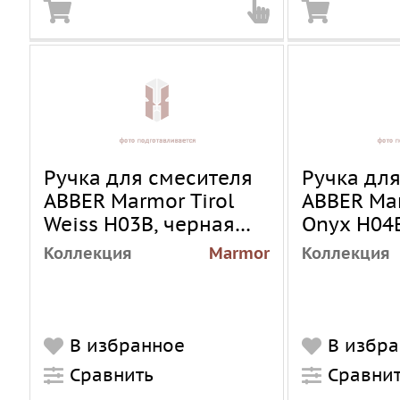
Ручка для смесителя
Ручка дл
ABBER Marmor Tirol
ABBER Ma
Weiss H03B, черная
Onyx H04
матовая
браширо
Коллекция
Marmor
Коллекция
В избранное
В избр
Сравнить
Сравни