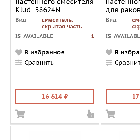
настенного смесителя
настенно
Kludi 38624N
для рако
38243
Вид
смеситель,
Вид
см
скрытая часть
ск
IS_AVAILABLE
1
IS_AVAILAB
В избранное
В избр
Сравнить
Сравни
16 614
17