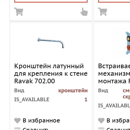
Кронштейн латунный
Встраива
для крепления к стене
механизм
Ravak 702.00
монтажа 
multi RB 
Вид
кронштейн
Вид
см
ск
IS_AVAILABLE
1
IS_AVAILAB
В избранное
В избр