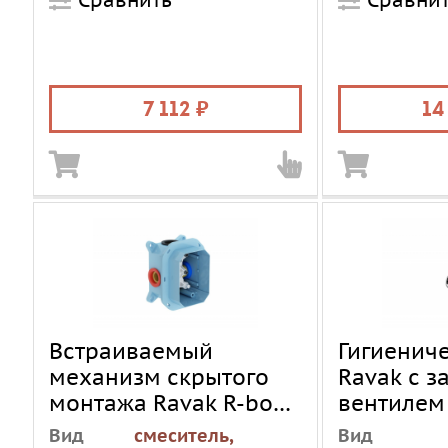
Сравнить
Сравни
7 112
14
Встраиваемый
Гигиенич
механизм скрытого
Ravak с 
монтажа Ravak R-box
вентилем
RB 070.50
Вид
смеситель,
Вид