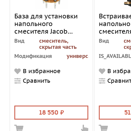
База для установки
Встраива
напольного
напольно
смесителя Jacob
смесител
Delafon Avid 97904D-
45984001
Вид
смеситель,
Вид
см
NF
скрытая часть
ск
Модификация
универсальная
IS_AVAILAB
IS_AVAILABLE
1
В избранное
В избр
Сравнить
Сравни
18 550
51