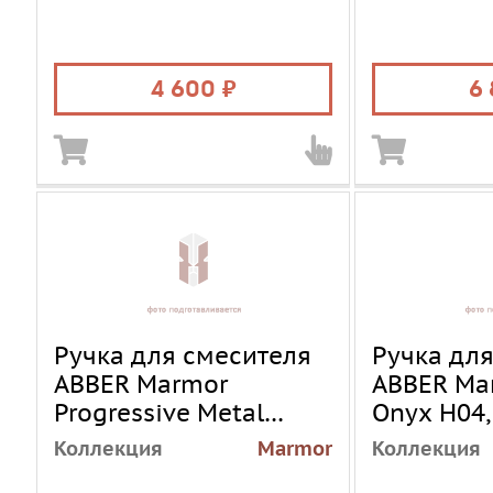
4 600
6
Ручка для смесителя
Ручка дл
ABBER Marmor
ABBER Ma
Progressive Metal
Onyx H04
H01GM, оружейная
Коллекция
Marmor
Коллекция
сталь брашированная