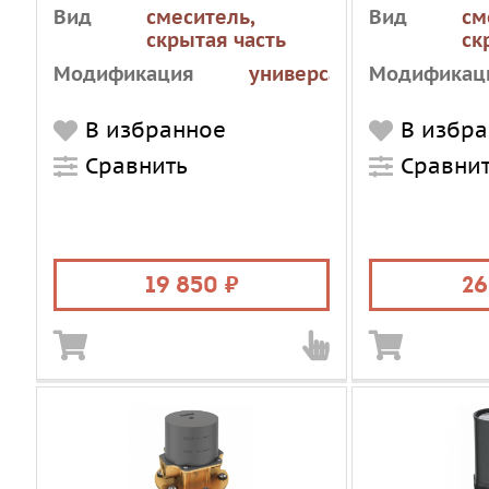
A5948NU
DELAFON
Вид
смеситель,
Вид
см
STILLNES
скрытая часть
ск
97906D-N
Модификация
универсальная
Модификац
IS_AVAILABLE
1
IS_AVAILAB
В избранное
В избр
Сравнить
Сравни
19 850
26