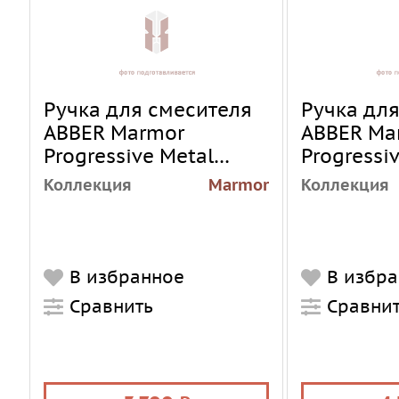
Ручка для смесителя
Ручка дл
ABBER Marmor
ABBER Ma
Progressive Metal
Progressi
H01B, черная матовая
H01BG, зо
Коллекция
Marmor
Коллекция
браширо
В избранное
В избр
Сравнить
Сравни