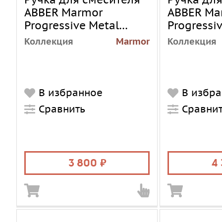
ABBER Marmor
ABBER Ma
Progressive Metal
Progressi
H01BN, никель
H01BZ, б
Коллекция
Marmor
Коллекция
брашированный
браширо
В избранное
В избр
Сравнить
Сравни
3 800
4