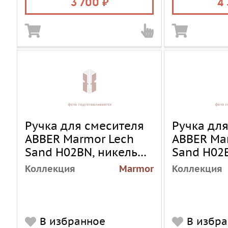
3 700
4
Ручка для смесителя
Ручка дл
ABBER Marmor Lech
ABBER Ma
Sand H02BN, никель
Sand H02B
брашированный
браширо
Коллекция
Marmor
Коллекция
В избранное
В избр