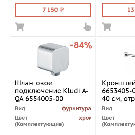
7 150
13
-84%
Шланговое
Кронштей
подключение Kludi A-
6653405-
QA 6554005-00
40 см, от
квадратны
Вид
фурнитура
Вид
хром
Цвет
хром
Цвет
(Комплектующие)
(Комплекту
Материал
латунь
Материал